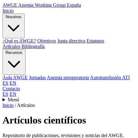
AWGE
Anemia Working Group España
Inicio
Nosotros
¿Qué es AWGE?
Objetivos
Junta directiva
Estatutos
Artículos
Bibliografía
Recursos
Aula AWGE
Jornadas
Anemia preoperatoria
Autotransfusión ATI
ES
EN
Contacto
ES
EN
Menú
Inicio
/
Artículos
Artículos científicos
Repositorio de publicaciones, revisiones y noticias del AWGE.