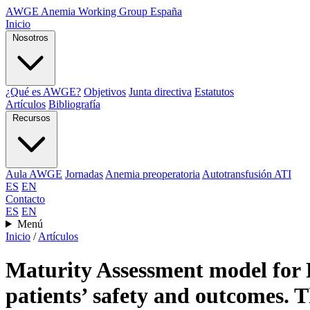
AWGE
Anemia Working Group España
Inicio
Nosotros
¿Qué es AWGE?
Objetivos
Junta directiva
Estatutos
Artículos
Bibliografía
Recursos
Aula AWGE
Jornadas
Anemia preoperatoria
Autotransfusión ATI
ES
EN
Contacto
ES
EN
Menú
Inicio
/
Artículos
Maturity Assessment model for 
patients’ safety and outcomes